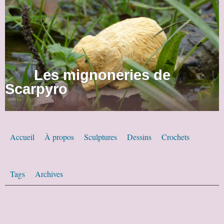
Les mignoneries de
Scarpyro
Accueil
À propos
Sculptures
Dessins
Crochets
Tags
Archives