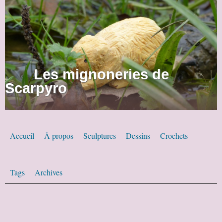
Les mignoneries de
Scarpyro
Accueil
À propos
Sculptures
Dessins
Crochets
Tags
Archives