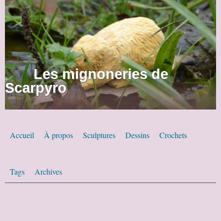
Les mignoneries de
Scarpyro
Accueil
À propos
Sculptures
Dessins
Crochets
Tags
Archives