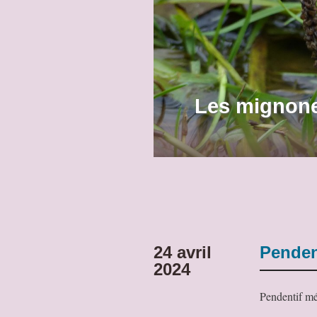
Les mignone
24 avril
Penden
2024
Pendentif m