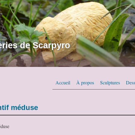
ries de Scarpyro
Accueil
À propos
Sculptures
Dess
tif méduse
éduse