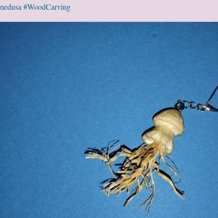
medusa
#WoodCarving