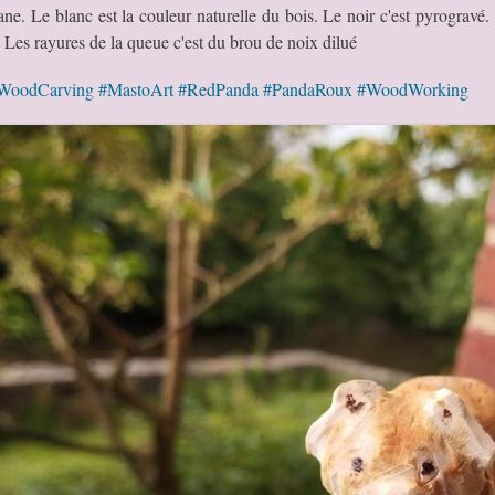
tane. Le blanc est la couleur naturelle du bois. Le noir c'est pyrogravé.
n. Les rayures de la queue c'est du brou de noix dilué
WoodCarving
#MastoArt
#RedPanda
#PandaRoux
#WoodWorking