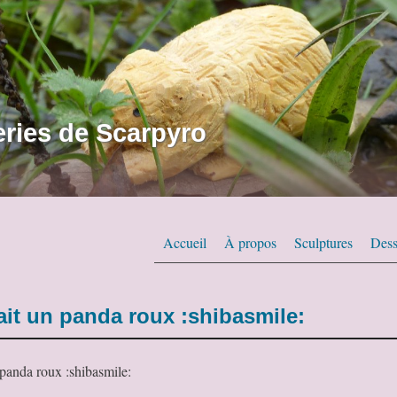
ries de Scarpyro
Accueil
À propos
Sculptures
Dess
fait un panda roux :shibasmile:
n panda roux :shibasmile: