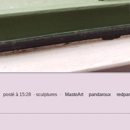
posté à 15:28
·
sculptures
·
MastoArt
pandaroux
redpa