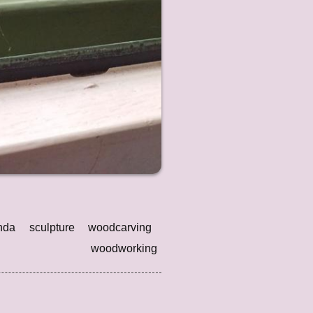
nda
sculpture
woodcarving
woodworking