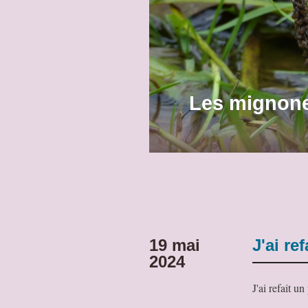
Les mignone
19 mai
J'ai re
2024
J'ai refait u