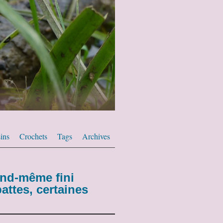
ins
Crochets
Tags
Archives
and-même fini
pattes, certaines