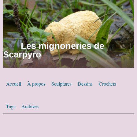
Les mignoneries de
Scarpyro
Accueil
À propos
Sculptures
Dessins
Crochets
Tags
Archives