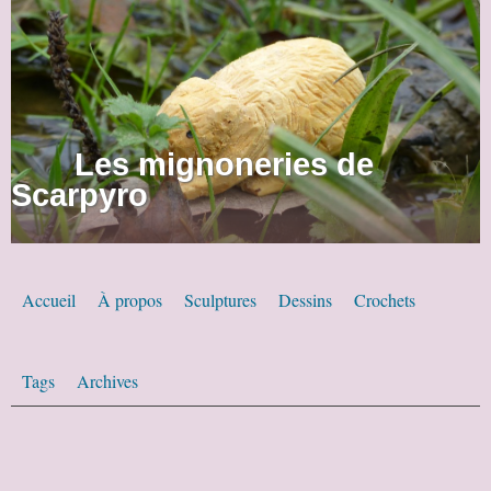
Les mignoneries de
Scarpyro
Accueil
À propos
Sculptures
Dessins
Crochets
Tags
Archives