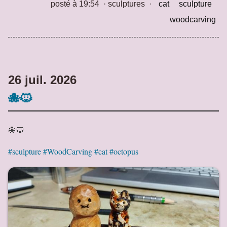
posté à 19:54
·
sculptures
·
cat
sculpture
woodcarving
26 juil. 2026
🐙🐱
🐙🐱
#sculpture
#WoodCarving
#cat
#octopus