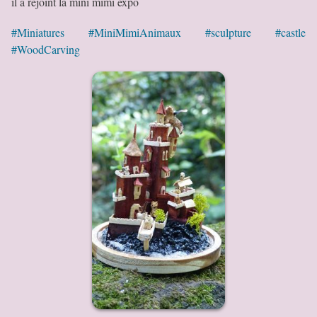
il a rejoint la mini mimi expo
#Miniatures
#MiniMimiAnimaux
#sculpture
#castle
#WoodCarving