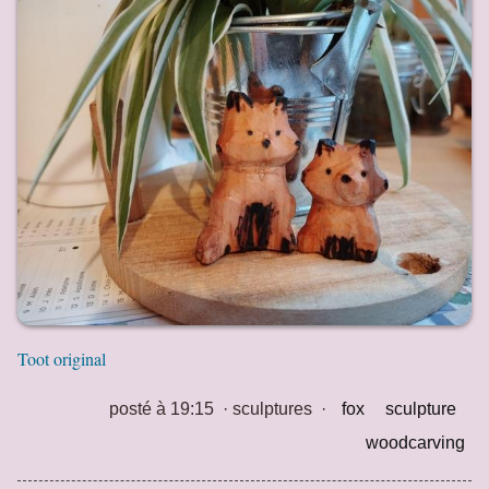
Toot original
posté à 19:15
·
sculptures
·
fox
sculpture
woodcarving