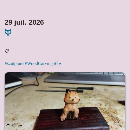
29 juil. 2026
🦊
🦊
#sculpture
#WoodCarving
#fox