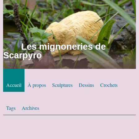
Les mignoneries de
Scarpyro
Accueil
À propos
Sculptures
Dessins
Crochets
Tags
Archives