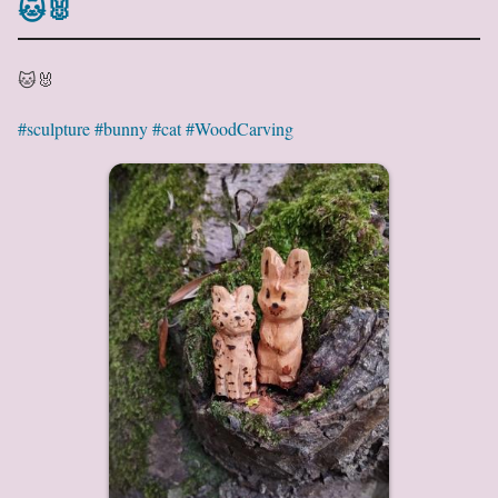
🐱🐰
🐱🐰
#sculpture
#bunny
#cat
#WoodCarving