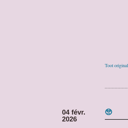
Toot original
04 févr.
🥺
2026