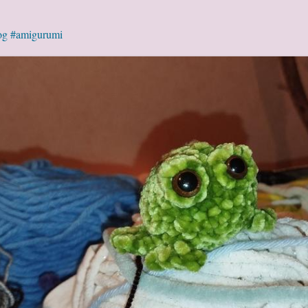
og
#amigurumi