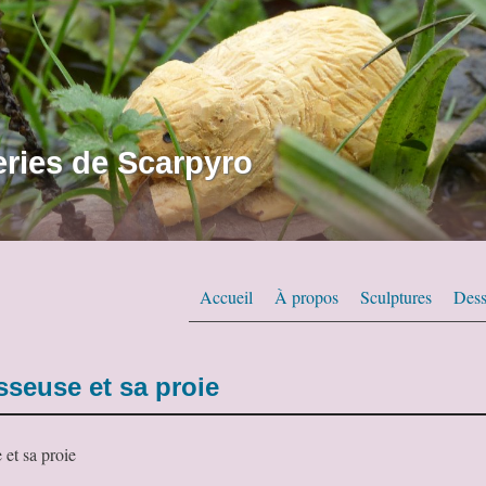
ries de Scarpyro
Accueil
À propos
Sculptures
Dess
sseuse et sa proie
 et sa proie