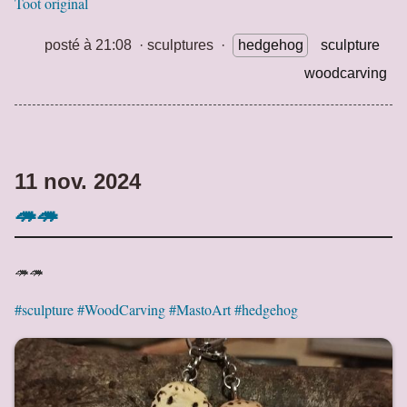
Toot original
posté à 21:08
·
sculptures
·
hedgehog
sculpture
woodcarving
11 nov. 2024
🦔🦔
🦔🦔
#sculpture
#WoodCarving
#MastoArt
#hedgehog