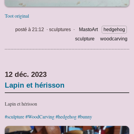
Toot original
posté à 21:12
·
sculptures
·
MastoArt
hedgehog
sculpture
woodcarving
12 déc. 2023
Lapin et hérisson
Lapin et hérisson
#sculpture
#WoodCarving
#hedgehog
#bunny