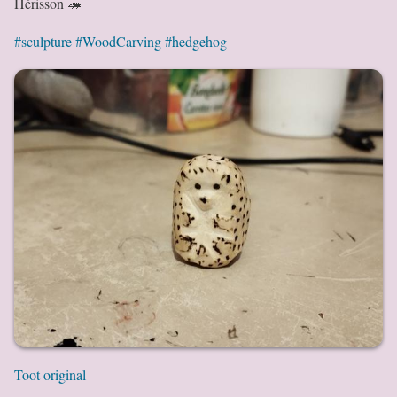
Hérisson 🦔
#sculpture
#WoodCarving
#hedgehog
Toot original