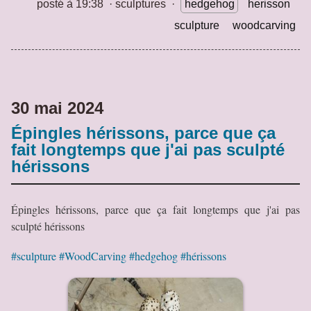
posté à 19:38
·
sculptures
·
hedgehog
herisson
sculpture
woodcarving
30 mai 2024
Épingles hérissons, parce que ça
fait longtemps que j'ai pas sculpté
hérissons
Épingles hérissons, parce que ça fait longtemps que j'ai pas
sculpté hérissons
#sculpture
#WoodCarving
#hedgehog
#hérissons