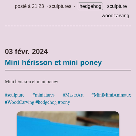
posté à 21:23
·
sculptures
·
hedgehog
sculpture
woodcarving
03 févr. 2024
Mini hérisson et mini poney
Mini hérisson et mini poney
#sculpture
#miniatures
#MastoArt
#MiniMimiAnimaux
#WoodCarving
#hedgehog
#pony