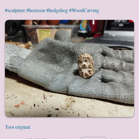
#sculpture
#herisson
#hedgehog
#WoodCarving
Toot original