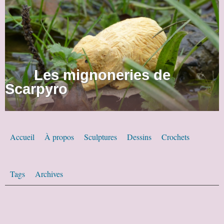
Les mignoneries de
Scarpyro
Accueil
À propos
Sculptures
Dessins
Crochets
Tags
Archives