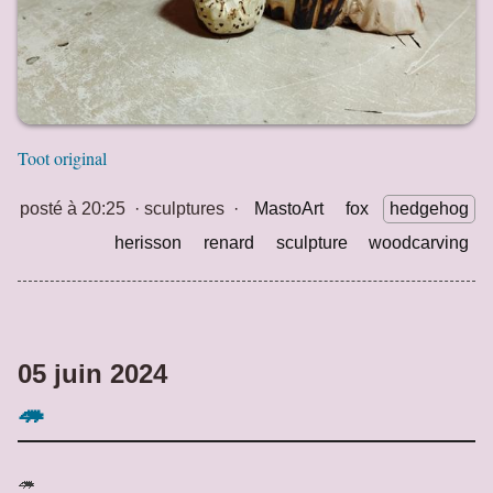
Toot original
posté à 20:25
·
sculptures
·
MastoArt
fox
hedgehog
herisson
renard
sculpture
woodcarving
05 juin 2024
🦔
🦔